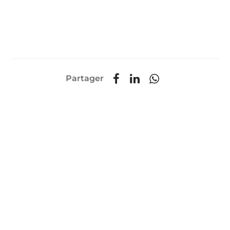
Partager
Suivi de commande
Mentions légales
CGV
©
2025 - Domaine du temps perdu